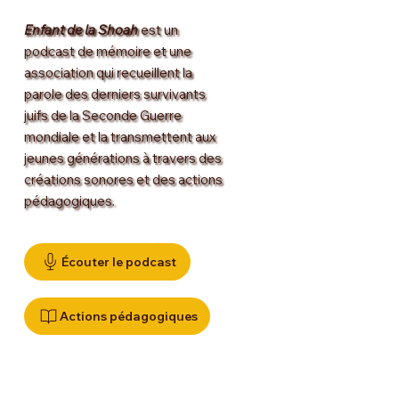
Enfant de la Shoah
est un
podcast de mémoire et une
association qui recueillent la
parole des derniers survivants
juifs de la Seconde Guerre
mondiale et la transmettent aux
jeunes générations à travers des
créations sonores et des actions
pédagogiques.
Écouter le podcast
Actions pédagogiques